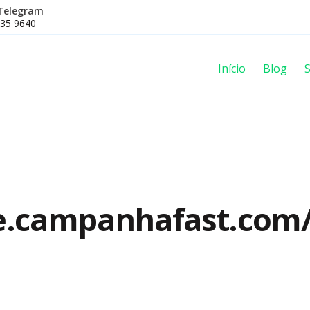
Telegram
335 9640
Início
Blog
S
e.campanhafast.com
n
ttps://welcome.campanhafast.com/