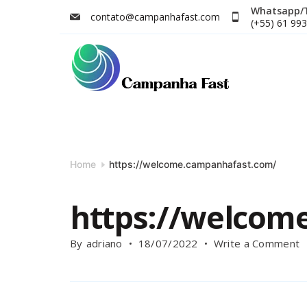
Skip
Whatsapp/
contato@campanhafast.com
(+55) 61 99
to
content
Campanha
Fast
Home
https://welcome.campanhafast.com/
https://welcom
o
By
adriano
18/07/2022
Write a Comment
h